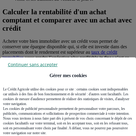
Calculer la rentabilité d'un achat
comptant et comparer avec un achat avec
crédit
Acheter votre bien immobilier avec un crédit vous permet de
conserver une épargne disponible qui, si elle est investie dans des
placements dont le rendement est supérieur au
taux de crédit
immobilier
, vous rendra l’opération plus profitable
in fine
: c’est ce
que l’on appelle l’
effet de levier du crédit
.
Continuer sans accepter
Pour être certain de réaliser le bon choix entre achat immobilier
Gérer mes cookies
comptant ou achat à crédit, il faut donc calculer le rendement et le
coût de chacune des deux options, et étudier les risques associés à
Le Crédit Agricole utilise des cookies pour ce site : certains cookies sont indispensables
chacune.
car utilisés à des fins de bon fonctionnement et de sécurité : d'autres sont facultatifs. Les
cookies de mesure d'audience permettent de réaliser des statistiques de visites, d'analyser
Le coût d’un emprunt immobilier
votre navigation.
Les cookies de publicité personnalisée permettent de personnaliser votre parcours, les
Il faut tenir compte de tous les frais liés à un emprunt immobilier :
publicités, communications et sollicitations de prospection commerciale à votre intention.
Nous vous invitons à nous faire part dès à présent de vos choix concernant le dépôt de ces
Les intérêts
: c’est l’élément principal auquel on pense
cookies facultatifs sur votre terminal, soit en les acceptant tous, soit en les refusant tous,
soit en personnalisant votre choix par finalité. A défaut, vous ne pourrez pas poursuivre
lorsque l’on calcule le coût d’un prêt immobilier, mais ce n’est
votre navigation sur notre site.
pas le seul.