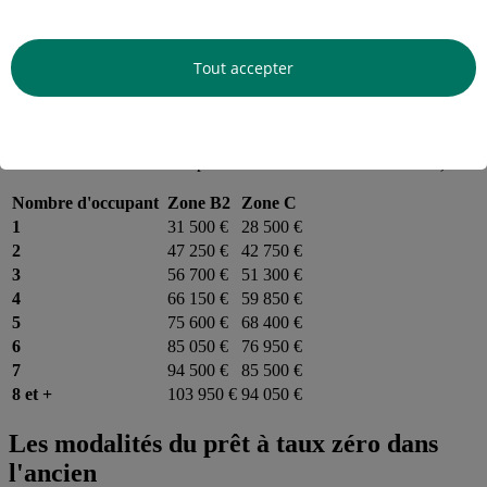
Ce plafond de ressources correspond au montant le plus élevé entre
:
Tout accepter
un
revenu plancher
égal au coût de l'opération divisé par 9.
un
revenu fiscal de référence
tel qu'indiqué dans le tableau
ci-dessous (sommes des revenus fiscaux de référence des
occupants, au titre de l'année N-2, soit avis d'imposition 2023
sur les revenus 2022 pour une demande de PTZ en 2024).
Nombre d'occupant
Zone B2
Zone C
1
31 500 €
28 500 €
2
47 250 €
42 750 €
3
56 700 €
51 300 €
4
66 150 €
59 850 €
5
75 600 €
68 400 €
6
85 050 €
76 950 €
7
94 500 €
85 500 €
8 et +
103 950 €
94 050 €
Les modalités du prêt à taux zéro dans
l'ancien