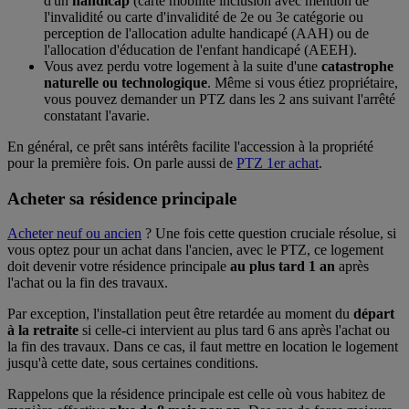
d'un
handicap
(carte mobilité inclusion avec mention de
l'invalidité ou carte d'invalidité de 2e ou 3e catégorie ou
perception de l'allocation adulte handicapé (AAH) ou de
l'allocation d'éducation de l'enfant handicapé (AEEH).
Vous avez perdu votre logement à la suite d'une
catastrophe
naturelle ou technologique
. Même si vous étiez propriétaire,
vous pouvez demander un PTZ dans les 2 ans suivant l'arrêté
constatant l'avarie.
En général, ce prêt sans intérêts facilite l'accession à la propriété
pour la première fois. On parle aussi de
PTZ 1er achat
.
Acheter sa résidence principale
Acheter neuf ou ancien
? Une fois cette question cruciale résolue, si
vous optez pour un achat dans l'ancien, avec le PTZ, ce logement
doit devenir votre résidence principale
au plus tard 1 an
après
l'achat ou la fin des travaux.
Par exception, l'installation peut être retardée au moment du
départ
à la retraite
si celle-ci intervient au plus tard 6 ans après l'achat ou
la fin des travaux. Dans ce cas, il faut mettre en location le logement
jusqu'à cette date, sous certaines conditions.
Rappelons que la résidence principale est celle où vous habitez de