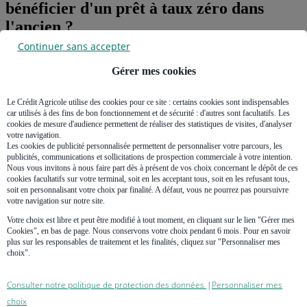
bénéficier d'un prêt à taux zéro dans
l'ancien ?
Continuer sans accepter
Le nouveau PTZ dans l'ancien est limité à un achat immobilier
dans
les zones B2 et C
.
Gérer mes cookies
La loi de Finances pour 2025 étend le PTZ à tout le territoire
Le Crédit Agricole utilise des cookies pour ce site : certains cookies sont indispensables
exclusivement pour les achats de logement neuf. En 2025, le PTZ
car utilisés à des fins de bon fonctionnement et de sécurité : d'autres sont facultatifs. Les
dans l'ancien devrait donc continuer à concerner les zones B2 et C.
cookies de mesure d'audience permettent de réaliser des statistiques de visites, d'analyser
votre navigation.
Ces zones sont dites
détendues
: les demandes de logements y sont
Les cookies de publicité personnalisée permettent de personnaliser votre parcours, les
moins fortes. Elles concernent les communes de province de moins
publicités, communications et sollicitations de prospection commerciale à votre intention.
de 250 000 habitants ainsi que les zones rurales.
Nous vous invitons à nous faire part dès à présent de vos choix concernant le dépôt de ces
cookies facultatifs sur votre terminal, soit en les acceptant tous, soit en les refusant tous,
Le zonage évolue fréquemment, en dernier lieu par l'arrêté du 1er
soit en personnalisant votre choix par finalité. A défaut, vous ne pourrez pas poursuivre
août 2024. Pour connaître la situation de votre commune, utilisez le
votre navigation sur notre site.
site officiel
.
Votre choix est libre et peut être modifié à tout moment, en cliquant sur le lien "Gérer mes
Cookies", en bas de page. Nous conservons votre choix pendant 6 mois. Pour en savoir
Comment obtenir un PTZ dans l'ancien ?
plus sur les responsables de traitement et les finalités, cliquez sur "Personnaliser mes
choix".
Éligibilité
Consulter notre politique de protection des données
Personnaliser mes
|
Pour être éligible au PTZ dans l'ancien avec travaux, l'emprunteur
choix
doit également respecter des conditions de ressources.