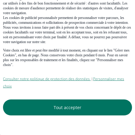
car utilisés à des fins de bon fonctionnement et de sécurité : d'autres sont facultatifs. Les
Être une construction positive implique :
cookies de mesure d'audience permettent de réaliser des statistiques de visites, d'analyser
votre navigation.
une
consommation de chauffage
inférieure à 12 kWh ep/m2
Les cookies de publicité personnalisée permettent de personnaliser votre parcours, les
par an (kilowattheure d'énergie primaire par mètre carré et par
publicités, communications et sollicitations de prospection commerciale à votre intention.
an) ;
Nous vous invitons à nous faire part dès à présent de vos choix concernant le dépôt de ces
une
consommation totale d’énergie
inférieure à 100 kwh
cookies facultatifs sur votre terminal, soit en les acceptant tous, soit en les refusant tous,
/m2 par an (comprenant l'eau chaude sanitaire, l'éclairage,
soit en personnalisant votre choix par finalité. A défaut, vous ne pourrez pas poursuivre
votre navigation sur notre site.
etc.) ;
une
capacité de production d'énergie
telle que le bilan
Votre choix est libre et peut être modifié à tout moment, en cliquant sur le lien "Gérer mes
énergétique soit positif sur les 5 usages (chauffage, luminaire,
Cookies", en bas de page. Nous conservons votre choix pendant 6 mois. Pour en savoir
eau chaude, climatisation, auxiliaires) grâce à des panneaux
plus sur les responsables de traitement et les finalités, cliquez sur "Personnaliser mes
photovoltaïques ou une pompe à chaleur géothermique par
choix".
exemple.
Consulter notre politique de protection des données
Personnaliser mes
|
L'intégration du bilan carbone dans la RT
choix
2020
Le point de bascule d'une règlementation thermique à une
Tout accepter
règlementation environnementale est la prise en compte du bilan
carbone et du cycle de vie complet du bâti.
Pour la première fois, le bilan carbone prend en compte le cycle de
vie complet :