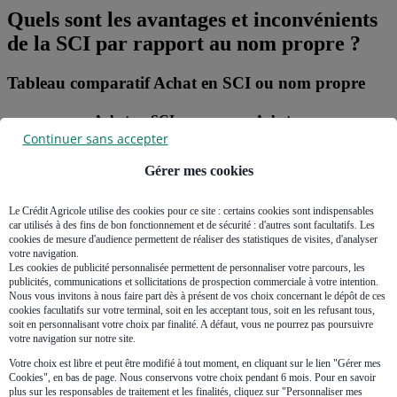
Quels sont les avantages et inconvénients
de la SCI par rapport au nom propre ?
Tableau comparatif Achat en SCI ou nom propre
Achat en SCI
Achat en nom propre
Continuer sans accepter
Achat
Achat à deux au minimum
Achat seul
Coût et formalités de
Pas de formalités
Formalités
Gérer mes cookies
création d'une société
spécifiques
Location nue
Le Crédit Agricole utilise des cookies pour ce site : certains cookies sont indispensables
Location nue ou
car utilisés à des fins de bon fonctionnement et de sécurité : d'autres sont facultatifs. Les
Location
Bail de 6 ans (sauf SCI
meublée
cookies de mesure d'audience permettent de réaliser des statistiques de visites, d'analyser
votre navigation.
familiale)
Les cookies de publicité personnalisée permettent de personnaliser votre parcours, les
publicités, communications et sollicitations de prospection commerciale à votre intention.
Nous vous invitons à nous faire part dès à présent de vos choix concernant le dépôt de ces
Séparation des patrimoines
Patrimoine personnel
cookies facultatifs sur votre terminal, soit en les acceptant tous, soit en les refusant tous,
soit en personnalisant votre choix par finalité. A défaut, vous ne pourrez pas poursuivre
Patrimoine
Responsabilité des associés
Responsabilité en cas
votre navigation sur notre site.
pour les dettes
de dettes
Votre choix est libre et peut être modifié à tout moment, en cliquant sur le lien "Gérer mes
Cookies", en bas de page. Nous conservons votre choix pendant 6 mois. Pour en savoir
plus sur les responsables de traitement et les finalités, cliquez sur "Personnaliser mes
Statut LMNP / LMP