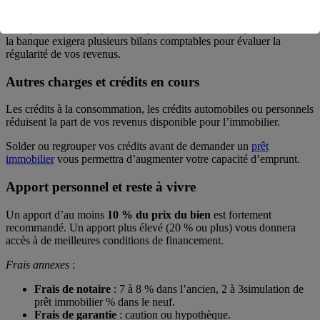
Si vous êtes entrepreneur ou travailleur indépendant, l’obtention
d’un prêt immobilier pour entrepreneur est tout à fait possible, mais
la banque exigera plusieurs bilans comptables pour évaluer la
régularité de vos revenus.
Autres charges et crédits en cours
Les crédits à la consommation, les crédits automobiles ou personnels
réduisent la part de vos revenus disponible pour l’immobilier.
Solder ou regrouper vos crédits avant de demander un
prêt
immobilier
vous permettra d’augmenter votre capacité d’emprunt.
Apport personnel et reste à vivre
Un apport d’au moins
10 % du prix du bien
est fortement
recommandé. Un apport plus élevé (20 % ou plus) vous donnera
accès à de meilleures conditions de financement.
Frais annexes
:
Frais de notaire
: 7 à 8 % dans l’ancien, 2 à 3simulation de
prêt immobilier % dans le neuf.
Frais de garantie
: caution ou hypothèque.