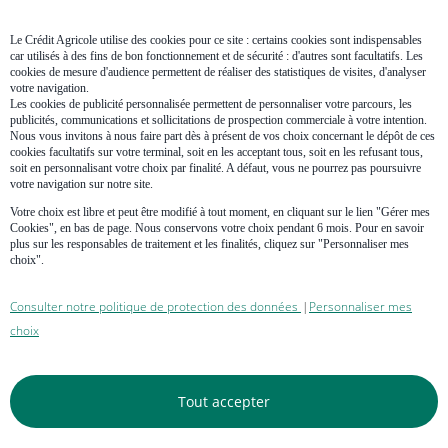
Bon à savoir :
Négocier quelques dixièmes de point peut vous permettre soit
Le Crédit Agricole utilise des cookies pour ce site : certains cookies sont indispensables
d’augmenter le capital emprunté, soit de réduire la durée du crédit
car utilisés à des fins de bon fonctionnement et de sécurité : d'autres sont facultatifs. Les
pour alléger son coût global.
cookies de mesure d'audience permettent de réaliser des statistiques de visites, d'analyser
votre navigation.
Les cookies de publicité personnalisée permettent de personnaliser votre parcours, les
Autres critères pris en compte par la
publicités, communications et sollicitations de prospection commerciale à votre intention.
banque
Nous vous invitons à nous faire part dès à présent de vos choix concernant le dépôt de ces
cookies facultatifs sur votre terminal, soit en les acceptant tous, soit en les refusant tous,
soit en personnalisant votre choix par finalité. A défaut, vous ne pourrez pas poursuivre
Les banques ne s’arrêtent pas aux chiffres : elles évaluent aussi la
votre navigation sur notre site.
stabilité de votre situation et la cohérence de votre projet.
Votre choix est libre et peut être modifié à tout moment, en cliquant sur le lien "Gérer mes
Cookies", en bas de page. Nous conservons votre choix pendant 6 mois. Pour en savoir
Situation personnelle et professionnelle
plus sur les responsables de traitement et les finalités, cliquez sur "Personnaliser mes
choix".
Un CDI, un poste dans la fonction publique ou une activité
indépendante rentable depuis plusieurs années sont des gages de
Consulter notre politique de protection des données
Personnaliser mes
|
confiance.
choix
Emprunter seul ou à deux ? Avec 2500 € nets, vous pouvez viser
jusqu’à
200 000 €
sur 25 ans. À deux avec le même salaire, vos
revenus cumulés permettent une mensualité de
1750 €
, soit une
Tout accepter
capacité d’emprunt pouvant atteindre
340 000 à 390 000 €
.
Bon à savoir :