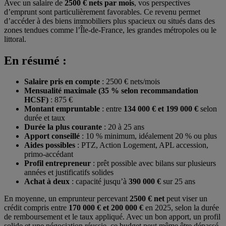
Avec un salaire de
2500 € nets par mois
, vos perspectives
d’emprunt sont particulièrement favorables. Ce revenu permet
d’accéder à des biens immobiliers plus spacieux ou situés dans des
zones tendues comme l’Île-de-France, les grandes métropoles ou le
littoral.
En résumé :
Salaire pris en compte
: 2500 € nets/mois
Mensualité maximale (35 % selon recommandation
HCSF)
: 875 €
Montant empruntable
: entre
134 000 € et 199 000 €
selon
durée et taux
Durée la plus courante
: 20 à 25 ans
Apport conseillé
: 10 % minimum, idéalement 20 % ou plus
Aides possibles
: PTZ, Action Logement, APL accession,
primo-accédant
Profil entrepreneur
: prêt possible avec bilans sur plusieurs
années et justificatifs solides
Achat à deux
: capacité jusqu’à
390 000 €
sur 25 ans
En moyenne, un emprunteur percevant
2500 € net
peut viser un
crédit compris entre
170 000 € et 200 000 €
en 2025, selon la durée
de remboursement et le taux appliqué. Avec un bon apport, un profil
solide et une négociation réussie, ce budget peut même être dépassé.