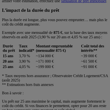
affiner votre estimation, effectuez une
simulation de prêt immobilier
.
L’impact de la durée du prêt
Plus la durée est longue, plus vous pouvez emprunter… mais plus le
coût du crédit augmente.
Exemple avec une mensualité de
875 €
, sur la base des taux moyens
observés en août 2025 (3,90 % sur 20 ans et 4,05 % sur 25 ans) :
Durée
Taux
Montant empruntable
Coût total des
du prêt
indicatif*
(mensualité 875 €)
intérêts**
15 ans
3,70 %
~134 000 €
~39 000 €
20 ans
3,90 %
~171 000 €
~61 500 €
25 ans
4,05 %
~199 000 €
~91 000 €
* Taux moyens hors assurance ; Observatoire Crédit Logement/CSA
(août 2025)
** Estimations hors frais annexes
Bon à savoir :
Un prêt sur 25 ans maximise le capital, mais augmente fortement le
coût du crédit. Si vos finances le permettent, opter pour 20 ans reste