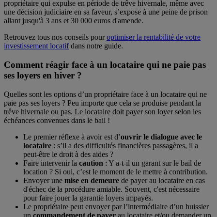
propriétaire qui expulse en période de trêve hivernale, même avec
une décision judiciaire en sa faveur, s’expose à une peine de prison
allant jusqu'à 3 ans et 30 000 euros d'amende.
Retrouvez tous nos conseils pour
optimiser la rentabilité de votre
investissement locatif
dans notre guide.
Comment réagir face à un locataire qui ne paie pas
ses loyers en hiver ?
Quelles sont les options d’un propriétaire face à un locataire qui ne
paie pas ses loyers ? Peu importe que cela se produise pendant la
trêve hivernale ou pas. Le locataire doit payer son loyer selon les
échéances convenues dans le bail !
Le premier réflexe à avoir est d’
ouvrir le dialogue avec le
locataire
: s’il a des difficultés financières passagères, il a
peut-être le droit à des aides ?
Faire intervenir la
caution
: Y a-t-il un garant sur le bail de
location ? Si oui, c’est le moment de le mettre à contribution.
Envoyer une
mise en demeure
de payer au locataire en cas
d'échec de la procédure amiable. Souvent, c'est nécessaire
pour faire jouer la garantie loyers impayés.
Le propriétaire peut envoyer par l’intermédiaire d’un huissier
un
commandement de payer
au locataire et/ou demander un