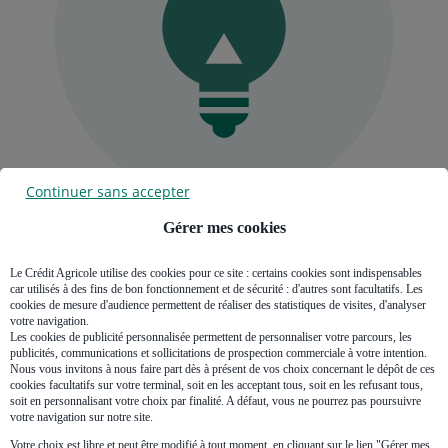
Continuer sans accepter
Gérer mes cookies
Bon à savoir
Le Crédit Agricole utilise des cookies pour ce site : certains cookies sont indispensables
car utilisés à des fins de bon fonctionnement et de sécurité : d'autres sont facultatifs. Les
Le délai pour quitter le logement ne peut pas être inférieur à 3 mois,
cookies de mesure d'audience permettent de réaliser des statistiques de visites, d'analyser
ni être supérieur à 3 ans. Parmi les critères entrant en ligne de
votre navigation.
compte pour la fixation dudit délai, on peut citer : la bonne volonté
Les cookies de publicité personnalisée permettent de personnaliser votre parcours, les
(ou non) du locataire dans l'exécution de ses obligations, ainsi que
publicités, communications et sollicitations de prospection commerciale à votre intention.
les situations personnelles et patrimoniales du propriétaire et du
Nous vous invitons à nous faire part dès à présent de vos choix concernant le dépôt de ces
locataire.
cookies facultatifs sur votre terminal, soit en les acceptant tous, soit en les refusant tous,
soit en personnalisant votre choix par finalité. A défaut, vous ne pourrez pas poursuivre
votre navigation sur notre site.
En cas de difficultés à payer son loyer, un locataire peut se tourner
vers son Adil (Agence Départementale d’Information sur le
Votre choix est libre et peut être modifié à tout moment, en cliquant sur le lien "Gérer mes