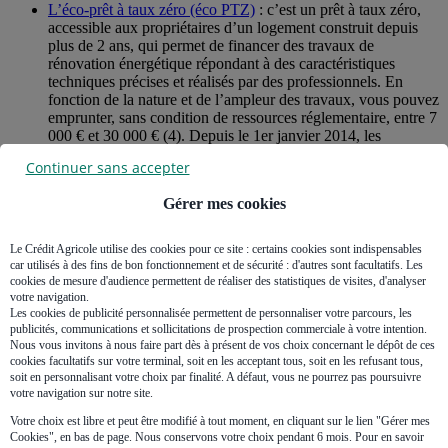
L’éco-prêt à taux zéro (éco PTZ)
: c’est un prêt à taux zéro,
accessible aux propriétaires d’un logement construit depuis
plus de 2 ans, qui permet de financer des travaux de
rénovation énergétique répondant à des caractéristiques
techniques précises et réalisés par des professionnels. En
fonction de la nature et de l’ampleur des travaux, vous pouvez
emprunter, sans condition de ressources réglementaire, entre 7
000 € et 30 000 € (4). Depuis le 1er janvier 2014, les
copropriétés peuvent bénéficier d’un Eco-PTZ spécifique.
Continuer sans accepter
Quel que soit l’usage de votre logement (habitation principale ou
Gérer mes cookies
résidence secondaire), vous avez également les alternatives
suivantes :
Le Crédit Agricole utilise des cookies pour ce site : certains cookies sont indispensables
Pour financer des travaux supérieurs à 75 000 € : vous pouvez
car utilisés à des fins de bon fonctionnement et de sécurité : d'autres sont facultatifs. Les
souscrire un
prêt immobilier amortissable classique
,
à taux
cookies de mesure d'audience permettent de réaliser des statistiques de visites, d'analyser
fixe ou à taux révisable
(en fonction de l'évolution des taux
votre navigation.
immobiliers). Notez que pour des sommes de cette ampleur, le
Les cookies de publicité personnalisée permettent de personnaliser votre parcours, les
règlement des factures et des appels de fonds est généralement
publicités, communications et sollicitations de prospection commerciale à votre intention.
Nous vous invitons à nous faire part dès à présent de vos choix concernant le dépôt de ces
effectué directement par la banque.
cookies facultatifs sur votre terminal, soit en les acceptant tous, soit en les refusant tous,
Si le montant que vous souhaitez emprunter est inférieur ou
soit en personnalisant votre choix par finalité. A défaut, vous ne pourrez pas poursuivre
égal à 75 000 € : le prêt prend la forme d’un
crédit à la
votre navigation sur notre site.
consommation
(5)
Votre choix est libre et peut être modifié à tout moment, en cliquant sur le lien "Gérer mes
Cookies", en bas de page. Nous conservons votre choix pendant 6 mois. Pour en savoir
Faire des travaux : quelles aides possibles