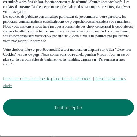
car utilisés à des fins de bon fonctionnement et de sécurité : d'autres sont facultatifs. Les
immédiatement lors d’un nouveau vote à la majorité simple.
cookies de mesure d'audience permettent de réaliser des statistiques de visites, d'analyser
Si le projet n’a pas recueilli 1/3 des voix des copropriétaires,
votre navigation.
une nouvelle assemblée convoquée dans un délai maximal de
Les cookies de publicité personnalisée permettent de personnaliser votre parcours, les
3 mois pourra se prononcer à la majorité simple.
publicités, communications et sollicitations de prospection commerciale à votre intention.
Nous vous invitons à nous faire part dès à présent de vos choix concernant le dépôt de ces
La double majorité (dite de
« l’article
cookies facultatifs sur votre terminal, soit en les acceptant tous, soit en les refusant tous,
soit en personnalisant votre choix par finalité. A défaut, vous ne pourrez pas poursuivre
26 »
)
votre navigation sur notre site.
Votre choix est libre et peut être modifié à tout moment, en cliquant sur le lien "Gérer mes
Certaines décisions particulièrement importantes doivent être prises à
Cookies", en bas de page. Nous conservons votre choix pendant 6 mois. Pour en savoir
la majorité des voix des copropriétaires présents, représentés ou
plus sur les responsables de traitement et les finalités, cliquez sur "Personnaliser mes
absents détenant au moins les 2/3 des voix.
choix".
Exemple
: Une copropriété comprend 20 copropriétaires qui
Consulter notre politique de protection des données
Personnaliser mes
|
disposent chacun de 50 millièmes. Si 11 copropriétaires représentant
choix
667 millièmes votent pour, la décision est adoptée.
Unanimité
Tout accepter
Exceptionnellement, l’unanimité de l’ensemble des copropriétaires
peut être requise. Elle s’entend de l’unanimité de l’ensemble des
copropriétaires et non pas seulement des copropriétaires présents à
l’assemblée.