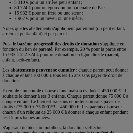
5 310 € pour un arrière-petit-enfant ;
80 724 € pour un époux ou un partenaire de Pacs ;
15 932 € pour un frère ou une sœur ;
7 967 € pour un neveu ou une nièce.
Notez que les abattements s'appliquent par enfant (ou petit enfant,
arrière et petit-enfant) et par parent.
Puis, le
barème progressif des droits de donation
s'applique en
fonction du lien de parenté. Par exemple, 20 % pour la partie entre
15 933 à 552 324 € pour une donation en ligne directe (parent,
enfant, petit-enfant).
Les
abattements peuvent se cumuler
: chaque parent peut donner
à chaque enfant 100 000 € tous les 15 ans sans payer de droit de
donation.
Exemple : un couple dispose d'une maison évaluée à 450 000 €. Il
souhaite le donner à ses 3 enfants. Chaque parent donne 75 000 € à
chaque enfant. Le bien est transmis en indivision sans payer de
droits : (75 000 + 75 000)*3 = 450 000 €. Les parents disposent
chacun d'un reliquat de 25 000 € à donner à chaque enfant pendant
les 15 prochaines années.
S'agissant de biens immobiliers, la donation s'effectue
nécessairement devant un notaire pour
acter le transfert de