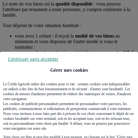
Le reste de vos biens est la
quotité disponible
: vous pouvez
l'attribuer par testament à toute personne, y compris extérieure à la
famille.
Tout dépend de votre situation familiale :
vous avez 1 enfant : il reçoit la
moitié de vos biens
au
minimum et vous disposez de l'autre moitié si vous le
souhaitez :
vous avez 2 enfants : la réserve héréditaire concerne les
2/3 de
votre patrimoine
et vous disposez d'un tiers ;
Continuer sans accepter
vous avez 3 enfants et plus : la réserve héréditaire concerne
les
3/4 de vos biens
mobiliers et immobiliers et vous disposez
Gérer mes cookies
d'un quart.
Le Crédit Agricole utilise des cookies pour ce site : certains cookies sont indispensables
car utilisés à des fins de bon fonctionnement et de sécurité : d'autres sont facultatifs. Les
cookies de mesure d'audience permettent de réaliser des statistiques de visites, d'analyser
votre navigation.
Les cookies de publicité personnalisée permettent de personnaliser votre parcours, les
publicités, communications et sollicitations de prospection commerciale à votre intention.
Nous vous invitons à nous faire part dès à présent de vos choix concernant le dépôt de ces
cookies facultatifs sur votre terminal, soit en les acceptant tous, soit en les refusant tous,
soit en personnalisant votre choix par finalité. A défaut, vous ne pourrez pas poursuivre
votre navigation sur notre site.
Votre choix est libre et peut être modifié à tout moment, en cliquant sur le lien "Gérer mes