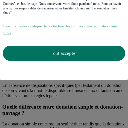
Cookies", en bas de page. Nous conservons votre choix pendant 6 mois. Pour en savoir
plus sur les responsables de traitement et les finalités, cliquez sur "Personnaliser mes
choix".
Consulter notre politique de protection des données
Personnaliser mes
|
choix
Tout accepter
Bon à savoir
En l'absence de dispositions spécifiques (par testament ou donation
de son vivant), la quotité disponible se transmet aux enfants ou aux
héritiers selon les règles légales.
Quelle différence entre donation simple et donation-
partage ?
La donation simple concerne un seul héritier tandis que la donation-