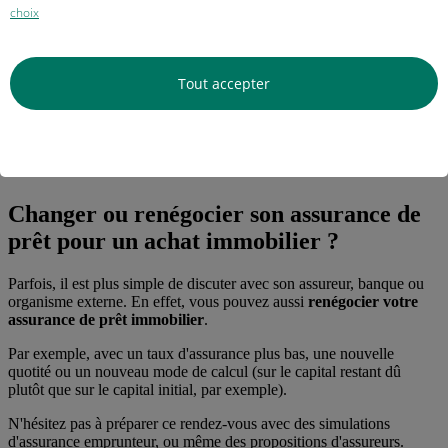
choix
Recevoir
l'avenant au
Si elle est d'accord, la banque émet un avenant à
contrat de
votre crédit immobilier
prêt
Tout accepter
Si vous aviez déjà souscrit une délégation
Informer
d'assurance, vous informez votre précédent assureur
l'assurance
de la résiliation avec la copie de l'attestation de la
initiale le cas
banque, en veillant à bien faire suivre les dates
échéant
d'entrée en vigueur et de résiliation des contrats
Changer ou renégocier son assurance de
prêt pour un achat immobilier ?
Parfois, il est plus simple de discuter avec son assureur, banque ou
organisme externe. En effet, vous pouvez aussi
renégocier votre
assurance de prêt immobilier
.
Par exemple, avec un taux d'assurance plus bas, une nouvelle
quotité ou un nouveau mode de calcul (sur le capital restant dû
plutôt que sur le capital initial, par exemple).
N'hésitez pas à préparer ce rendez-vous avec des simulations
d'assurance emprunteur, ou même des propositions d'assureurs.