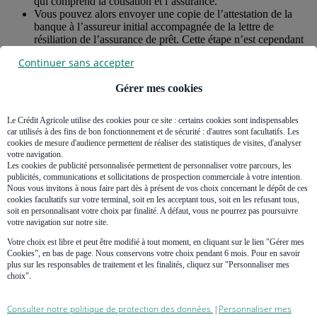
qui comprend la cotisation et l’assurance.
Vous pouvez alors envoyer une copie de l’attestation de la
banque à l’assureur initial accompagnée de la lettre de
résiliation de l’assurance de prêt. Cette étape n’est cependant
pas indispensable si vous aviez souscrit l’assurance groupe de
Continuer sans accepter
la banque prêteuse, celle-ci est alors informée de votre
résiliation.
Gérer mes cookies
Étapes du
changement
Le Crédit Agricole utilise des cookies pour ce site : certains cookies sont indispensables
Descriptif
d'assurance
car utilisés à des fins de bon fonctionnement et de sécurité : d'autres sont facultatifs. Les
emprunteur
cookies de mesure d'audience permettent de réaliser des statistiques de visites, d'analyser
votre navigation.
Sélectionner
Les cookies de publicité personnalisée permettent de personnaliser votre parcours, les
une nouvelle
Sélection par le coût, les garanties et les besoins de
publicités, communications et sollicitations de prospection commerciale à votre intention.
assurance de
Nous vous invitons à nous faire part dès à présent de vos choix concernant le dépôt de ces
l'emprunteur
prêt
cookies facultatifs sur votre terminal, soit en les acceptant tous, soit en les refusant tous,
immobilier
soit en personnalisant votre choix par finalité. A défaut, vous ne pourrez pas poursuivre
votre navigation sur notre site.
Vérifier que
l'équivalence
Votre choix est libre et peut être modifié à tout moment, en cliquant sur le lien "Gérer mes
Dans la fiche d'information du prêt initial, vérifier les
des garanties
Cookies", en bas de page. Nous conservons votre choix pendant 6 mois. Pour en savoir
critères de garanties à respecter
initiales est
plus sur les responsables de traitement et les finalités, cliquez sur "Personnaliser mes
présente
choix".
Adresser un
La banque dispose de 10 jours ouvrés pour répondre
courrier à sa
Consulter notre politique de protection des données
Personnaliser mes
ou contester le changement d'assurance proposé
|
banque