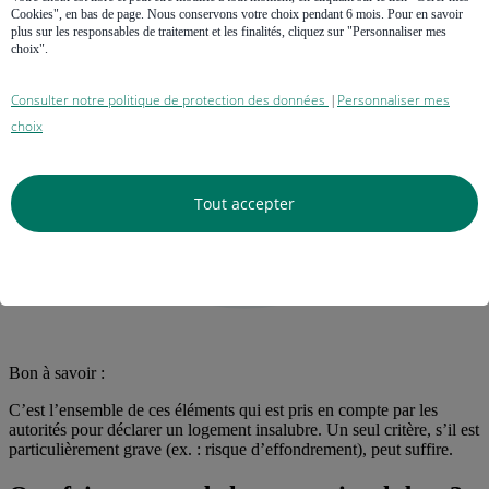
Cookies", en bas de page. Nous conservons votre choix pendant 6 mois. Pour en savoir
plus sur les responsables de traitement et les finalités, cliquez sur "Personnaliser mes
choix".
Consulter notre politique de protection des données
Personnaliser mes
|
choix
Tout accepter
Bon à savoir :
C’est l’ensemble de ces éléments qui est pris en compte par les
autorités pour déclarer un logement insalubre. Un seul critère, s’il est
particulièrement grave (ex. : risque d’effondrement), peut suffire.