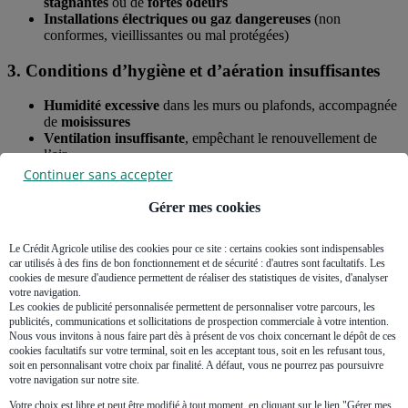
stagnantes
ou de
fortes odeurs
Installations électriques ou gaz dangereuses
(non
conformes, vieillissantes ou mal protégées)
3. Conditions d’hygiène et d’aération insuffisantes
Humidité excessive
dans les murs ou plafonds, accompagnée
de
moisissures
Ventilation insuffisante
, empêchant le renouvellement de
l’air
Accumulation de déchets
ou insalubrité liée au manque
Continuer sans accepter
d’entretien du logement
Gérer mes cookies
4. Risques sanitaires et toxicité
Le Crédit Agricole utilise des cookies pour ce site : certains cookies sont indispensables
Présence de nuisibles
(rats, cafards, punaises de lit, etc.)
car utilisés à des fins de bon fonctionnement et de sécurité : d'autres sont facultatifs. Les
Matériaux dangereux
non traités ou non confinés (amiante,
cookies de mesure d'audience permettent de réaliser des statistiques de visites, d'analyser
plomb…)
votre navigation.
Les cookies de publicité personnalisée permettent de personnaliser votre parcours, les
publicités, communications et sollicitations de prospection commerciale à votre intention.
Nous vous invitons à nous faire part dès à présent de vos choix concernant le dépôt de ces
cookies facultatifs sur votre terminal, soit en les acceptant tous, soit en les refusant tous,
soit en personnalisant votre choix par finalité. A défaut, vous ne pourrez pas poursuivre
votre navigation sur notre site.
Votre choix est libre et peut être modifié à tout moment, en cliquant sur le lien "Gérer mes