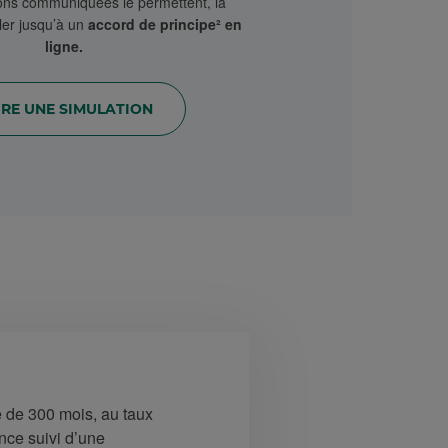
ions communiquées le permettent, la
ler jusqu’à un
accord de principe² en
ligne.
IRE UNE SIMULATION
 de 300 mois, au taux
nce suivi d’une