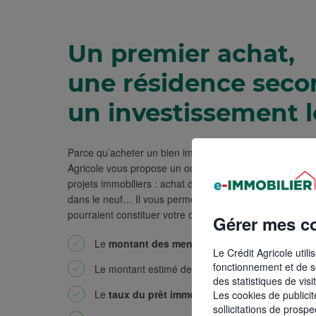
Un premier achat,
une résidence seco
un investissement l
Parce qu’acheter un bien immobilier représente une éta
Agricole vous propose un outil de simulation de prêt im
projets immobiliers : achat d’un terrain, construction, a
dans le neuf… Il vous permet d’avoir une vue détaillée 
pourraient constituer votre crédit immobilier :
Gérer mes c
Le
montant des mensualités
(en fonction de vo
Le Crédit Agricole util
fonctionnement et de sé
Le montant estimé des
frais de notaire
des statistiques de vis
Le
taux du prêt immobilier
Les cookies de publici
sollicitations de prosp