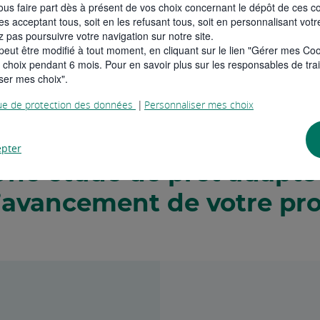
tes éligible
us faire part dès à présent de vos choix concernant le dépôt de ces coo
les acceptant tous, soit en les refusant tous, soit en personnalisant votre
 pas poursuivre votre navigation sur notre site.
t peut être modifié à tout moment, en cliquant sur le lien "Gérer mes Co
hoix pendant 6 mois. Pour en savoir plus sur les responsables de traite
ser mes choix".
|
que de protection des données
Personnaliser mes choix
epter
Une étude de prêt adapté
l’avancement de votre pro