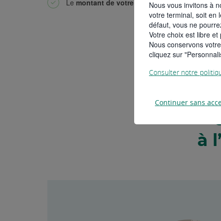
Le
montant de votre prêt à taux zéro
si vous y ê
Nous vous invitons à no
votre terminal, soit en 
défaut, vous ne pourrez
Votre choix est libre e
Nous conservons votre c
cliquez sur "Personnali
Consulter notre politi
Continuer sans acc
à 