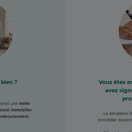
bien ?
Vous êtes e
avez sig
pro
btenez une
réelle
prunt immobilier
La simulation d
remboursement.
immobilier devien