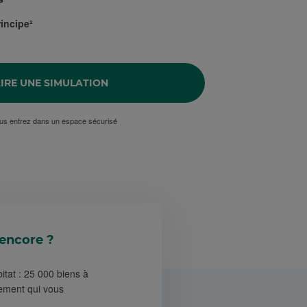
incipe²
IRE UNE SIMULATION
us entrez dans un espace sécurisé
encore ?
tat : 25 000 biens à
ogement qui vous