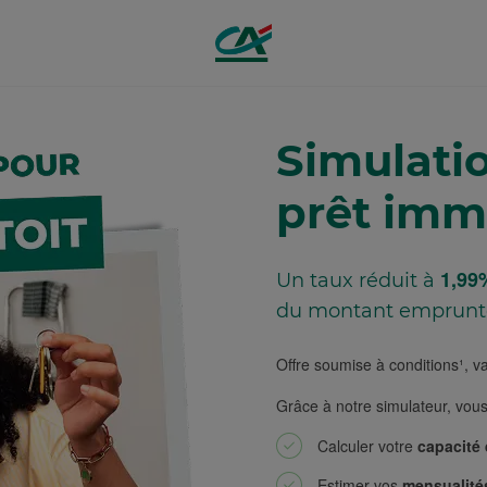
Simulati
prêt imm
1,99
Un taux réduit à
du montant emprunté
Offre soumise à conditions¹, v
Grâce à notre simulateur, vou
Calculer votre
capacité
Estimer vos
mensualité