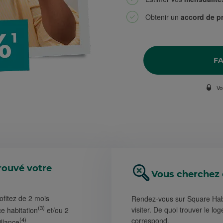
Obtenir un
accord de pr
FA
Vo
rouvé votre
Vous cherchez 
rofitez de 2 mois
Rendez-vous sur Square Habi
(3)
visiter. De quoi trouver le l
e habitation
et/ou 2
(4)
correspond.
illance
.