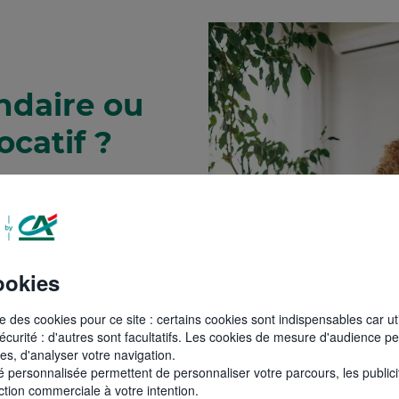
ndaire ou
ocatif ?
pe importante, le Crédit
mobilier adapté à tous vos
chat dans l’ancien, achat
des différents éléments qui
ookies
tre apport personnel)
ise des cookies pour ce site : certains cookies sont indispensables car ut
curité : d'autres sont facultatifs. Les cookies de mesure d'audience pe
ites, d'analyser votre navigation.
té personnalisée permettent de personnaliser votre parcours, les public
ection commerciale à votre intention.